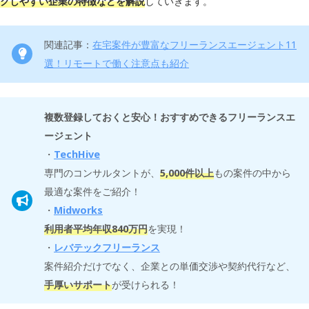
クしやすい企業の特徴などを解説
していきます。
関連記事：
在宅案件が豊富なフリーランスエージェント11
選！リモートで働く注意点も紹介
複数登録しておくと安心！おすすめできるフリーランスエ
ージェント
・
TechHive
専門のコンサルタントが、
5,000件以上
もの案件の中から
最適な案件をご紹介！
・
Midworks
利用者平均年収840万円
を実現！
・
レバテックフリーランス
案件紹介だけでなく、企業との単価交渉や契約代行など、
手厚いサポート
が受けられる！