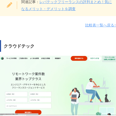
運営会社
レバテック株式会社
関連記事：
レバテックフリーランスの評判まとめ！気に
なるメリット・デメリットを調査
エンジニア
職種
PM
PdMなど
比較表一覧へ戻る↑
在宅案件数
42,293件
クラウドテック
在宅・リモート案件
有り
副業案件
有り
対応エリア
関東/東海/近畿/九州