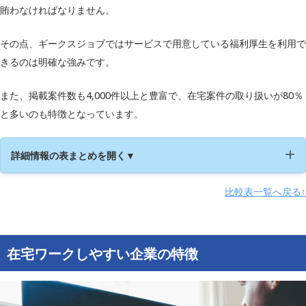
賄わなければなりません。
その点、ギークスジョブではサービスで用意している福利厚生を利用で
きるのは明確な強みです。
また、掲載案件数も4,000件以上と豊富で、在宅案件の取り扱いが80％
と多いのも特徴となっています。
詳細情報の表まとめを開く▼
比較表一覧へ戻る↑
運営会社
ギークス株式会社
職種
エンジニア
在宅ワークしやすい企業の特徴
在宅案件数
5,869件
在宅・リモート案
有り
件