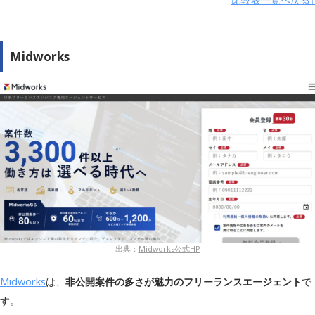
運営会社
株式会社クラウドワークス
職種
エンジニア・デザイナーなど
Midworks
在宅案件数
680件
在宅・リモ
有り
ート案件
副業案件
有り
北海道・東北/関東/北信越・東海/関西/
対応エリア
中国・四国/九州・沖縄
出典：
Midworks公式HP
Midworks
は、
非公開案件の多さが魅力のフリーランスエージェント
で
す。