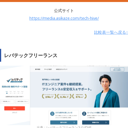
・コワーキングスペース優待（全国123拠
点）
公式サイト
福利厚生
・税務関連サービス優待
https://media.asikaze.com/tech-hive/
サポート
・ライフ関連サービス優待
比較表一覧へ戻る↑
・マネー関連サービス優待
・キャリア/デザイン関連サービス優待
・法務/契約関連サービス優待
レバテックフリーランス
運営会社
株式会社Asikaze
出典：
レバテックフリーランス公式HP