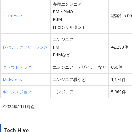
各種エンジニア
PM・PMO
Tech Hive
総案件5,0
PdM
ITコンサルタント
エンジニア
レバテックフリーランス
PM
42,293件
PdMなど
クラウドテック
エンジニア・デザイナーなど
680件
Midworks
エンジニア職など
1,176件
ギークスジョブ
エンジニア
5,869件
※2024年11月時点
Tech Hive