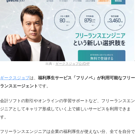
在宅・リモート案件
有り
副業案件
なし
対応エリア
全国
出典：
ギークスジョブ公式HP
ギークスジョブ
は、
福利厚生サービス「フリノベ」が利用可能なフリー
ランスエージェント
です。
会計ソフトの割引やオンラインの学習サポートなど、フリーランスエン
ジニアとしてキャリア形成していく上で嬉しいサービスを利用できま
す。
フリーランスエンジニアは企業の福利厚生が使えない分、全てを自分で