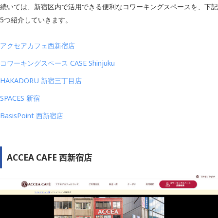
ミーティングルーム
続いては、新宿区内で活用できる便利なコワーキングスペースを、下記
設備
ビジネスラウンジ
5つ紹介していきます。
フリードリンク（コーヒー、紅茶など）
受付サービス
アクセアカフェ西新宿店
秘書サービス
コワーキングスペース CASE Shinjuku
メールボックスサービス
バイリンガルスタッフ
HAKADORU 新宿三丁目店
https://www.servcorp.co.jp/ja/location
SPACES 新宿
公式サイト
s/tokyo/yebisu-garden-place-tower/
BasisPoint 西新宿店
ACCEA CAFE 西新宿店