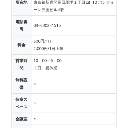
所在地
東京都新宿区高田馬場１丁目28−10 バンフォ
ーレ三慶ビル4階
電話番
03−6302−1515
号
500円/1H
料金
2,000円/1日上限
営業時
10：00～6：00
間
※日・祝休業
無料設
○
備
個室ス
○
ペース
会議室
○