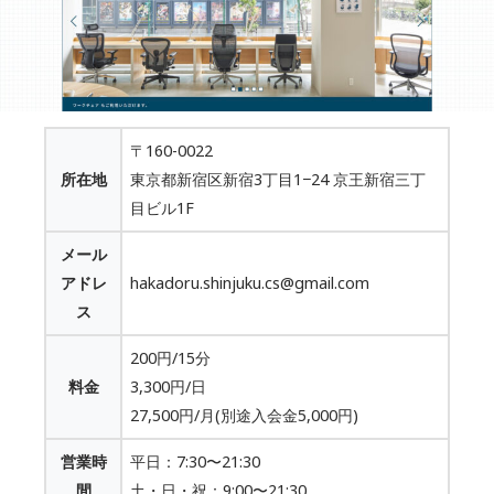
〒160-0022
所在地
東京都新宿区新宿3丁目1−24 京王新宿三丁
目ビル1F
メール
アドレ
hakadoru.shinjuku.cs@gmail.com
ス
200円/15分
料金
3,300円/日
27,500円/月(別途入会金5,000円)
営業時
平日：7:30〜21:30
間
土・日・祝：9:00〜21:30