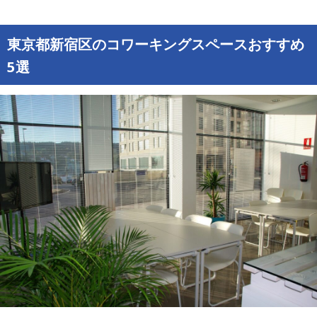
150-6018 東京都渋谷区恵比寿4-20-3 恵
住所
比寿ガーデンプレイスタワー18階
東京都新宿区のコワーキングスペースおすすめ
電話番号
03 5789 5700
5選
受付時間： 平日 8：30 ～ 17:30、土日祝
利用時間
日: 休業
バーチャルオフィス：15,200円/月～
コワーキングスペース：19,000円/月～
料金
個室オフィス：150,000円/月～
※価格は全て税別。記事作成時の金額と
なり、変動する可能性があります。
高速インターネット
各種オフィス機器（コピー機、プリンタ
ー、スキャナーなど）
会議室（予約制）