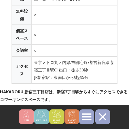
無料設
○
備
個室ス
○
ペース
会議室
○
東京メトロ丸ノ内線/副都心線/都営新宿線 新
アクセ
宿三丁目駅C1出口：徒歩30秒
ス
JR新宿駅：東南口から徒歩5分
HAKADORU 新宿三丁目店は、新宿3丁目駅からすぐにアクセスできる
コワーキングスペース
です。
月単位での契約も可能ですが、15分単位などドロップインで使うこと
もできます。