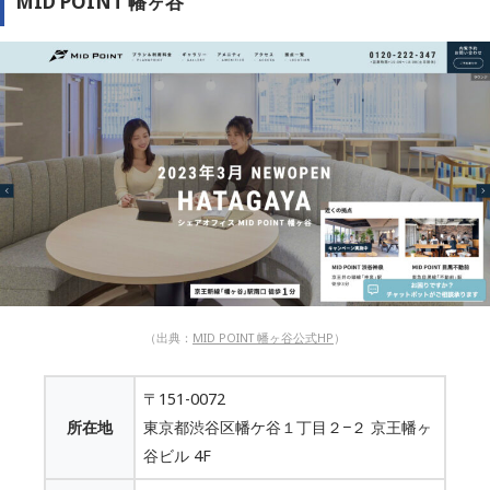
MID POINT 幡ヶ谷
（出典：
MID POINT 幡ヶ谷公式HP
）
〒151-0072
所在地
東京都渋谷区幡ケ谷１丁目２−２ 京王幡ヶ
谷ビル 4F