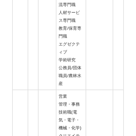
流専門職
人材サービ
ス専門職
教育/保育専
門職
エグゼクテ
ィブ
学術研究
公務員/団体
職員/農林水
産
営業
管理・事務
技術職(電
気・電子・
機械・化学)
クリエイテ