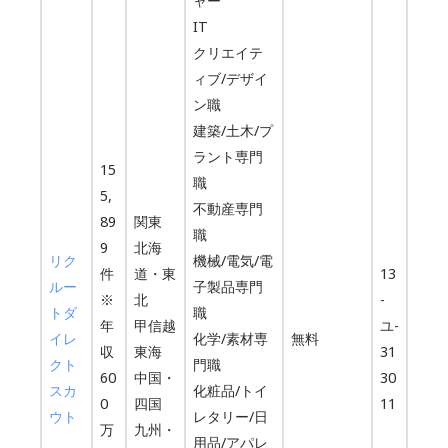
ャー
IT
クリエイテ
ィブ/デザイ
ン職
建築/土木/プ
ラント専門
15
職
5,
不動産専門
89
関東
職
9
北海
リク
機械/電気/電
件
道・東
13
ルー
子製品専門
※
北
-
トダ
職
年
甲信越
ユ-
イレ
化学/素材専
無料
収
東海
31
クト
門職
60
中国・
30
スカ
化粧品/トイ
0
四国
11
ウト
レタリー/日
万
九州・
用品/アパレ