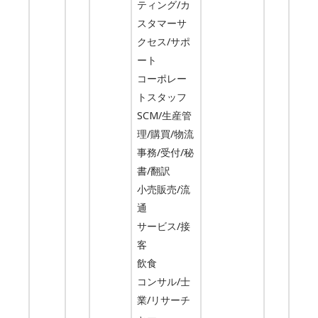
ティング/カ
スタマーサ
クセス/サポ
ート
コーポレー
トスタッフ
SCM/生産管
理/購買/物流
事務/受付/秘
書/翻訳
小売販売/流
通
サービス/接
客
飲食
コンサル/士
業/リサーチ