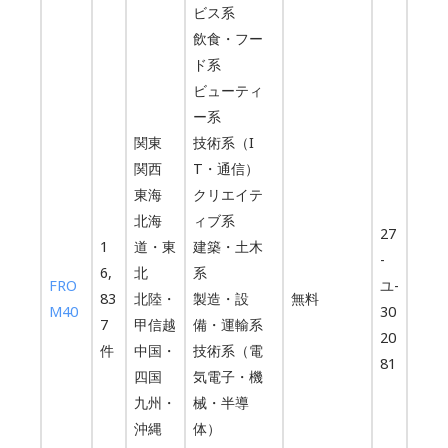
ビス系
飲食・フー
ド系
ビューティ
ー系
関東
技術系（I
関西
T・通信）
東海
クリエイテ
北海
ィブ系
27
1
道・東
建築・土木
-
6,
北
系
FRO
ユ-
83
北陸・
製造・設
無料
M40
30
7
甲信越
備・運輸系
20
件
中国・
技術系（電
81
四国
気電子・機
九州・
械・半導
沖縄
体）