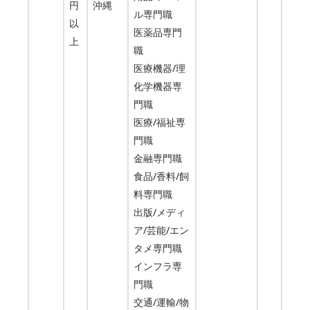
円
沖縄
ル専門職
以
医薬品専門
上
職
医療機器/理
化学機器専
門職
医療/福祉専
門職
金融専門職
食品/香料/飼
料専門職
出版/メディ
ア/芸能/エン
タメ専門職
インフラ専
門職
交通/運輸/物