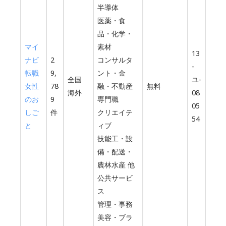
半導体
医薬・食
品・化学・
マイ
素材
13
ナビ
2
コンサルタ
-
転職
9,
ント・金
全国
ユ-
女性
78
融・不動産
無料
海外
08
のお
9
専門職
05
しご
件
クリエイテ
54
と
ィブ
技能工・設
備・配送・
農林水産 他
公共サービ
ス
管理・事務
美容・ブラ