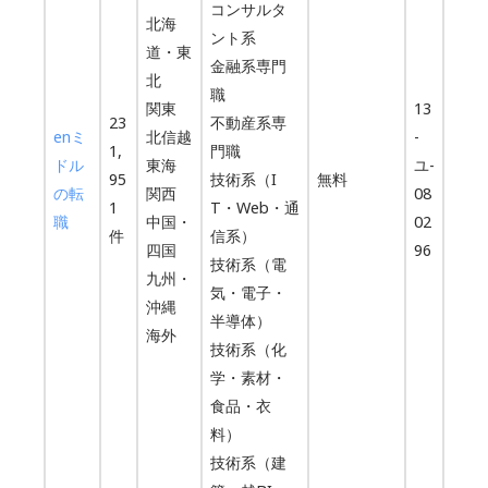
コンサルタ
北海
ント系
道・東
金融系専門
北
職
関東
13
23
不動産系専
enミ
北信越
-
1,
門職
ドル
東海
ユ-
95
技術系（I
無料
の転
関西
08
1
T・Web・通
職
中国・
02
件
信系）
四国
96
技術系（電
九州・
気・電子・
沖縄
半導体）
海外
技術系（化
学・素材・
食品・衣
料）
技術系（建