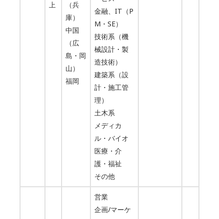
上
（兵
金融、IT（P
庫）
M・SE）
中国
技術系（機
（広
械設計・製
島・岡
造技術）
山）
建築系（設
福岡
計・施工管
理）
土木系
メディカ
ル・バイオ
医療・介
護・福祉
その他
営業
企画/マーケ