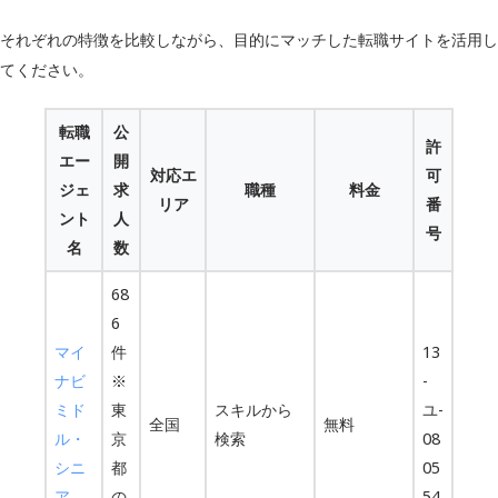
それぞれの特徴を比較しながら、目的にマッチした転職サイトを活用し
てください。
転職
公
許
エー
開
対応エ
可
ジェ
求
職種
料金
リア
番
ント
人
号
名
数
68
6
マイ
件
13
ナビ
※
-
ミド
東
スキルから
ユ-
全国
無料
ル・
京
検索
08
シニ
都
05
ア
の
54