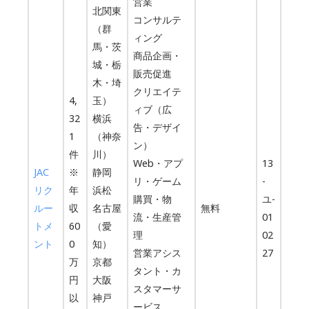
営業
北関東
コンサルテ
（群
ィング
馬・茨
商品企画・
城・栃
販売促進
木・埼
クリエイテ
4,
玉）
ィブ（広
32
横浜
告・デザイ
1
（神奈
ン）
件
川）
Web・アプ
13
JAC
※
静岡
リ・ゲーム
-
リク
年
浜松
購買・物
ユ-
ルー
収
名古屋
無料
流・生産管
01
トメ
60
（愛
理
02
ント
0
知）
営業アシス
27
万
京都
タント・カ
円
大阪
スタマーサ
以
神戸
ービス