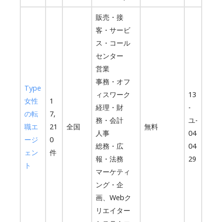
販売・接
客・サービ
ス・コール
センター
営業
事務・オフ
Type
ィスワーク
13
女性
1
経理・財
-
の転
7,
務・会計
ユ-
職エ
21
全国
無料
人事
04
ージ
0
総務・広
04
ェン
件
報・法務
29
ト
マーケティ
ング・企
画、Webク
リエイター