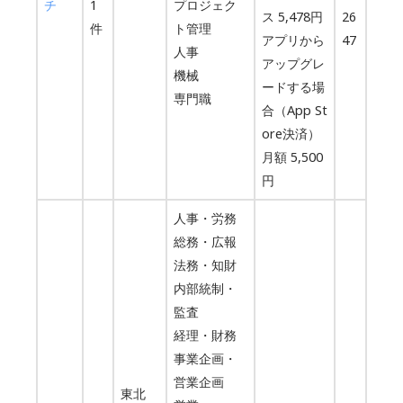
チ
1
プロジェク
ス 5,478円
26
件
ト管理
アプリから
47
人事
アップグレ
機械
ードする場
専門職
合（App St
ore決済）
月額 5,500
円
人事・労務
総務・広報
法務・知財
内部統制・
監査
経理・財務
事業企画・
営業企画
東北