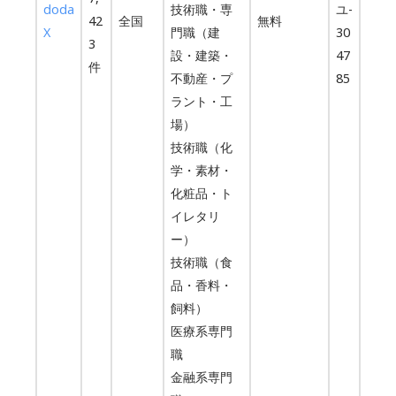
doda
技術職・専
ユ-
42
全国
無料
X
門職（建
30
3
設・建築・
47
件
不動産・プ
85
ラント・工
場）
技術職（化
学・素材・
化粧品・ト
イレタリ
ー）
技術職（食
品・香料・
飼料）
医療系専門
職
金融系専門