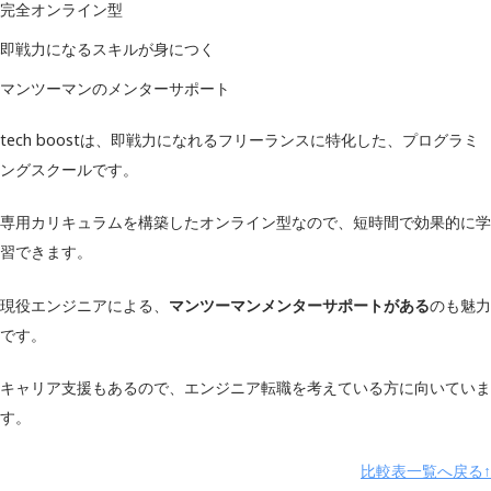
受講形式
オンライン
完全オンライン型
即戦力になるスキルが身につく
Cloud9
Linux
マンツーマンのメンターサポート
Git
tech boostは、即戦力になれるフリーランスに特化した、プログラミ
HTML/CSS
学習内容
AWS
ングスクールです。
Ruby
専用カリキュラムを構築したオンライン型なので、短時間で効果的に学
PHP
習できます。
JavaScript
入学金
現役エンジニアによる、
マンツーマンメンターサポートがある
のも魅力
スタンダードコース：126,500円
です。
料金（税込）
ブーストコース：219,780円
月額：6,500円～
キャリア支援もあるので、エンジニア転職を考えている方に向いていま
す。
補助金制度
◯
比較表一覧へ戻る↑
キャリアサポート
◯