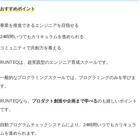
おすすめポイント
株式会社スタートアップテクノロ
運営会社
ジー
事業を推進できるエンジニアを目指せる
受講形式
オンライン
24時間いつでもカリキュラムを進められる
HTML/CSS
コミュニティで共創力を養える
Ruby
学習内容
RUNTEQは、超実践型のエンジニア育成スクールです。
Rails
JavaScriptなど
一般的なプログラミングスクールでは、プログラミングのみを学びま
分割払い26,400円～
す。
料金（税込）
一括払い550,000円
RUNTEQなら、
プロダクト創造や企画まで学べる
のも嬉しいポイント
補助金制度
◯
です。
キャリアサポート
◯
自動プログラムチェックシステムにより、24時間いつでもカリキュラ
学習サポート
◯
ムを進められます。