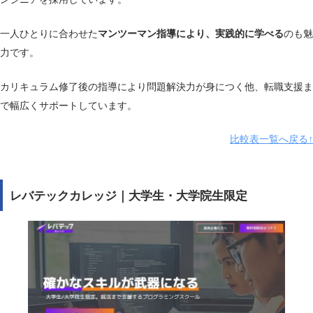
4ヶ月プラン：308,000円（月額14,6
料金（税込）
00円）
一人ひとりに合わせた
マンツーマン指導により、実践的に学べる
のも魅
6ヶ月プラン：363,000円（月額17,3
力です。
00円）
カリキュラム修了後の指導により問題解決力が身につく他、転職支援ま
補助金制度
–
で幅広くサポートしています。
キャリアサポー
–
比較表一覧へ戻る↑
ト
学習サポート
◯
レバテックカレッジ｜大学生・大学院生限定
無料カウンセリ
◯
ング
公式サイト
https://codecamp.jp/