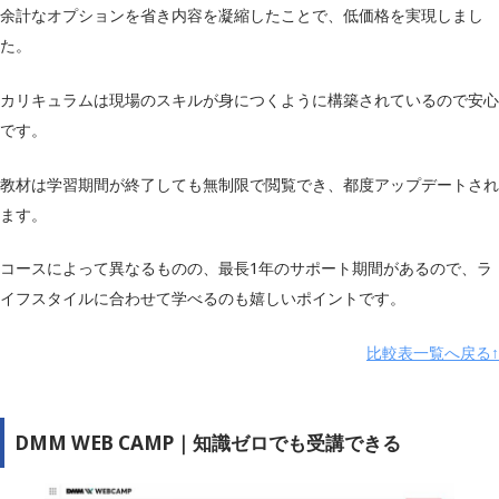
Web制作コース：129,800円
余計なオプションを省き内容を凝縮したことで、低価格を実現しまし
Webアプリ開発コース：99,800円
た。
Webデザインコース：119,800円
Shopifyコース：89,800円
カリキュラムは現場のスキルが身につくように構築されているので安心
動画編集コース：99,800円
です。
料金（税込）
Pythonコース：89,800円
ドローンコース：99,800円
教材は学習期間が終了しても無制限で閲覧でき、都度アップデートされ
ライティングコース：99,800円
ます。
Javaコース」129,800円
コースによって異なるものの、最長1年のサポート期間があるので、ラ
LINE構築コース：79,800円
イフスタイルに合わせて学べるのも嬉しいポイントです。
補助金制度
◯
比較表一覧へ戻る↑
キャリアサポー
◯
ト
学習サポート
◯
DMM WEB CAMP｜知識ゼロでも受講できる
無料カウンセリ
–