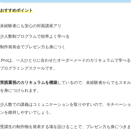
おすすめポイント
運営会社
株式会社D-ing
対面
未経験者にも安心の対面講座アリ
受講形式
オンライン
少人数制プログラムで効率よく学べる
Python
制作発表会でプレゼン力も身につく
学習内容
HTML/CSS
.Proは、一人ひとりに合わせたオーダーメードのカリキュラムで学べる
JavaScriptなど
プログラミングスクールです。
AIリスキリングコース
4ヶ月コース：228,000円
実践重視のカリキュラムを構築
しているので、未経験者からでもスキル
料金（税込）
5ヶ月コース：288,000円
を身につけられます。
6ヶ月コース：348,000円
少人数での講義はコミュニケーションを取りやすいので、モチベーショ
補助金制度
–
ンを維持しやすいでしょう。
キャリアサポート
◯
受講生の制作物を発表する場を設けることで、プレゼン力も身につきま