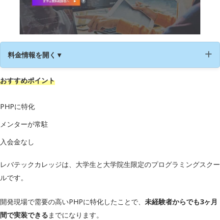
料金情報を開く▼
おすすめポイント
運営会社
レバテック株式会社
受講形式
オンライン
PHPに特化
メンターが常駐
PHP
Git
入会金なし
AWS
レバテックカレッジは、大学生と大学院生限定のプログラミングスクー
学習内容
MySQL
HTML
ルです。
CSS
開発現場で需要の高いPHPに特化したことで、
未経験者からでも3ヶ月
JavaScript
間で実装できる
までになります。