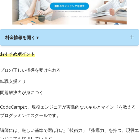
料金情報を開く▼
おすすめポイント
運営会社
コードキャンプ株式会社
受講形式
オンライン
プロの正しい指導を受けられる
転職支援アリ
HTML/CSS
Ruby
問題解決力が身につく
学習内容
Rails
CodeCampは、現役エンジニアが実践的なスキルとマインドを教える
JavaScript
PHPなど
プログラミングスクールです。
2ヶ月プラン：198,000円（月額9,40
講師には、厳しい基準で選ばれた「技術力」「指導力」を持つ、現役エ
0円）
ンジニアを採用しています。