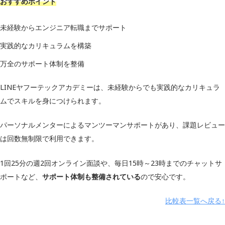
おすすめポイント
LINEヤフー
運営会社
キラメックス株式会社
未経験からエンジニア転職までサポート
受講形式
オンライン
実践的なカリキュラムを構築
HTML/CSS
万全のサポート体制を整備
Java
LINEヤフーテックアカデミーは、未経験からでも実践的なカリキュラ
Spring Boot
学習内容
Git/GitHub
ムでスキルを身につけられます。
データベース
パーソナルメンターによるマンツーマンサポートがあり、課題レビュー
プロダクト開発など
は回数無制限で利用できます。
※コースによって異なる
料金（税込）
分割払い月額：22,917円～
1回25分の週2回オンライン面談や、毎日15時～23時までのチャットサ
ポートなど、
サポート体制も整備されている
ので安心です。
補助金制度
◯
比較表一覧へ戻る↑
キャリアサポート
◯
学習サポート
–