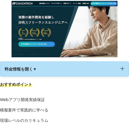
料金情報を開く▼
おすすめポイント
運営会社
株式会社estra
受講形式
オンライン
Webアプリ開発実績保証
模擬案件で実践的に学べる
学習準備
Webサイト作成
現場レベルのカリキュラム
データベース演習