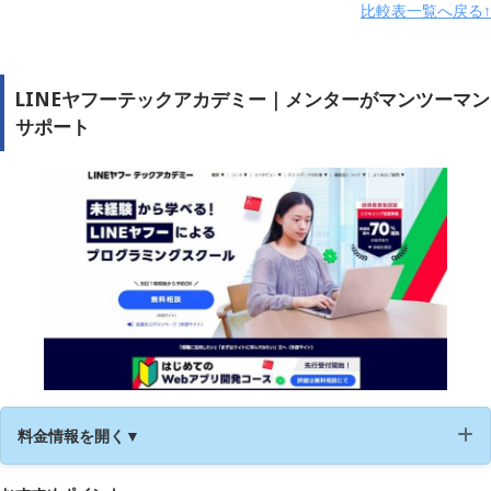
比較表一覧へ戻る↑
キャリアサポー
要問い合わせ
ト
学習サポート
要問い合わせ
LINEヤフーテックアカデミー｜メンターがマンツーマン
サポート
無料カウンセリ
◯
ング
公式サイト
https://techis.jp/
料金情報を開く▼