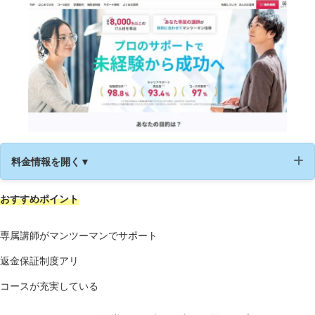
ング
公式サイト
https://www.daily-trial.com/
料金情報を開く▼
おすすめポイント
運営会社
株式会社インフラトップ
受講形式
オンライン
専属講師がマンツーマンでサポート
返金保証制度アリ
HTML/CSS
プログラムへの理解
コースが充実している
開発フローへの理解
学習内容