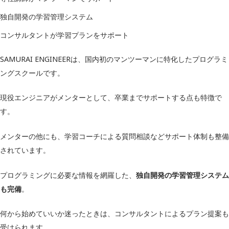
独自開発の学習管理システム
HTML/CSS
JavaScript
コンサルタントが学習プランをサポート
MySQL
学習内容
SAMURAI ENGINEERは、国内初のマンツーマンに特化したプログラミ
Laravel
Git
ングスクールです。
※コースによって異なる
現役エンジニアがメンターとして、卒業までサポートする点も特徴で
入学金：99,000円
す。
受講料：594,000円
料金（税込）
※転職保証コース（Webエンジニ
メンターの他にも、学習コーチによる質問相談などサポート体制も整備
ア）
されています。
※16週間プラン
プログラミングに必要な情報を網羅した、
独自開発の学習管理システム
補助金制度
◯
も完備
。
キャリアサポート
◯
何から始めていいか迷ったときは、コンサルタントによるプラン提案も
学習サポート
◯
受けられます。