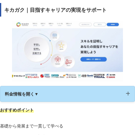
キカガク｜目指すキャリアの実現をサポート
無料カウンセリン
◯
グ
https://ly-academy.yahoo.co.jp/t
公式サイト
ech/
料金情報を開く▼
おすすめポイント
運営会社
株式会社キカガク
受講形式
オンライン
基礎から発展まで一貫して学べる