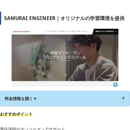
学習サポート
◯
SAMURAI ENGINEER｜オリジナルの学習環境を提供
無料カウンセリング
◯
公式サイト
https://tech-boost.jp/
料金情報を開く▼
おすすめポイント
運営会社
株式会社SAMURAI
受講形式
オンライン
専任講師がマンツーマンでサポート