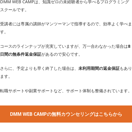
DMM WEB CAMPは、知識ゼロの未経験者から学べるプログラミング
Ruby/Ruby on Rails
Webへの理解
スクールです。
※コースによって異なる
受講者には専属の講師がマンツーマンで指導するので、効率よく学べま
※受講料金・月額
す。
4週間プラン：14,900円～
料金（税込）
8週間プラン：19,800円～
コースのラインナップが充実していますが、万一合わなかった場合は
8
12週間プラン：24,700円～
日間の無条件返金保証
があるので安心です。
16週間プラン：29,500円～
さらに、予定よりも早く終了した場合は、
未利用期間の返金保証
もあり
補助金制度
◯
ます。
キャリアサポート
◯
転職サポートや副業サポートなど、サポート体制も整備されています。
学習サポート
◯
無料カウンセリング
◯
DMM WEB CAMPの無料カウンセリングはこちらから
公式サイト
https://web-camp.io/