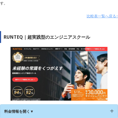
学習サポート
◯
す。
無料カウンセリング
◯
比較表一覧へ戻る↑
公式サイト
https://dotpro.net/
RUNTEQ｜超実践型のエンジニアスクール
料金情報を開く▼